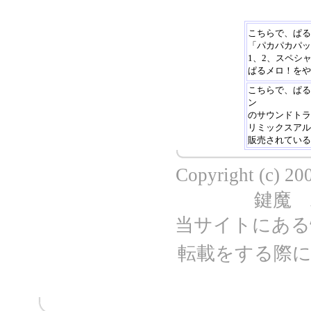
こちらで、ぱる
「パカパカパッ
1、2、スペシ
ぱるメロ！をや
こちらで、ぱる
ン
のサウンドトラ
リミックスアル
販売されている
Copyright (c) 2
鍵魔 All
当サイトにある
転載をする際