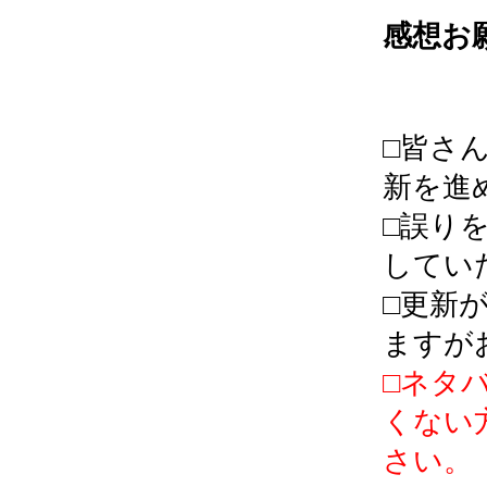
感想お
□皆さ
新を進
□誤り
してい
□更新
ますがお
□ネタ
くない
さい。